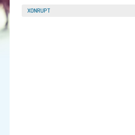
Afficher
XONRUPT