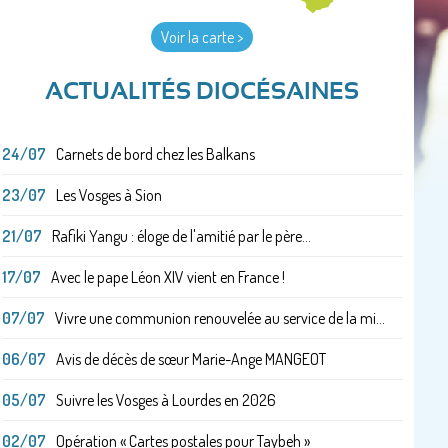
Voir la carte >
ACTUALITÉS DIOCÉSAINES
24/07
Carnets de bord chez les Balkans
23/07
Les Vosges à Sion
21/07
Rafiki Yangu : éloge de l'amitié par le père...
17/07
Avec le pape Léon XIV vient en France !
07/07
Vivre une communion renouvelée au service de la mi...
06/07
Avis de décès de sœur Marie-Ange MANGEOT
05/07
Suivre les Vosges à Lourdes en 2026
02/07
Opération « Cartes postales pour Taybeh »