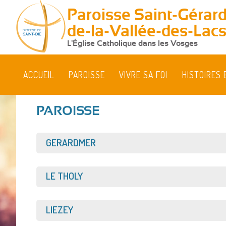
Paroisse Saint-Gérard
de-la-Vallée-des-Lac
L'Église Catholique dans les Vosges
ACCUEIL
PAROISSE
VIVRE SA FOI
HISTOIRES 
PAROISSE
Afficher
GERARDMER
Afficher
LE THOLY
Afficher
LIEZEY