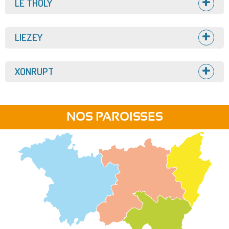
Afficher
LE THOLY
Afficher
LIEZEY
Afficher
XONRUPT
NOS PAROISSES