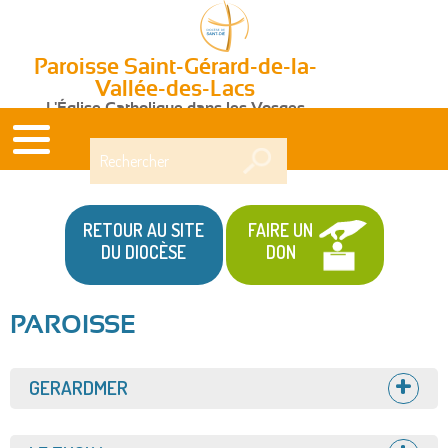
Paroisse Saint-Gérard-de-la-
Vallée-des-Lacs
L'Église Catholique dans les Vosges
Rechercher
RETOUR AU SITE
FAIRE UN
DU DIOCÈSE
DON
PAROISSE
Afficher
GERARDMER