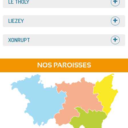
Afficher
LE THOLY
Afficher
LIEZEY
Afficher
XONRUPT
NOS PAROISSES