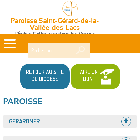
Paroisse Saint-Gérard-de-la-
Vallée-des-Lacs
L'Église Catholique dans les Vosges
Rechercher
RETOUR AU SITE
FAIRE UN
DU DIOCÈSE
DON
PAROISSE
Afficher
GERARDMER