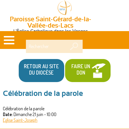
Paroisse Saint-Gérard-de-la-
Vallée-des-Lacs
L'Église Catholique dans les Vosges
Rechercher
RETOUR AU SITE
FAIRE UN
DU DIOCÈSE
DON
Célébration de la parole
Vous
Célébration de la parole
êtes
Date:
Dimanche 21 juin - 10:00
ici
Eglise Saint-Joseph