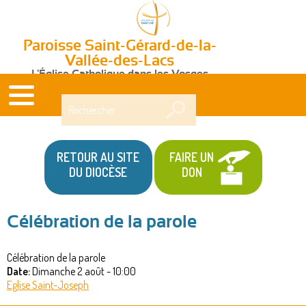
Paroisse Saint-Gérard-de-la-
Vallée-des-Lacs
L'Église Catholique dans les Vosges
Rechercher
RETOUR AU SITE
FAIRE UN
DU DIOCÈSE
DON
Célébration de la parole
Vous
Célébration de la parole
êtes
Date:
Dimanche 2 août - 10:00
ici
Eglise Saint-Joseph