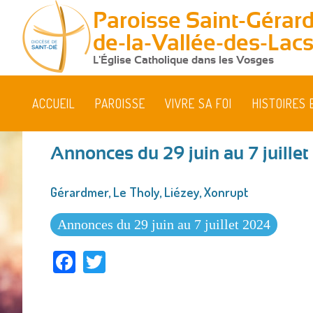
Paroisse Saint-Gérard
de-la-Vallée-des-Lac
L'Église Catholique dans les Vosges
ACCUEIL
PAROISSE
VIVRE SA FOI
HISTOIRES 
Annonces du 29 juin au 7 juille
Vous
Gérardmer, Le Tholy, Liézey, Xonrupt
êtes
ici
Annonces du 29 juin au 7 juillet 2024
Facebook
Twitter