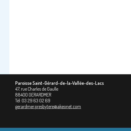
Paroisse Saint-Gérard-de-la-Vallée-des-Lacs
47, rue Charles de Gaulle
88400
GERARDMER
Tél:
03 29 63 02 69
gerardmer.presbytere@akeonet.com