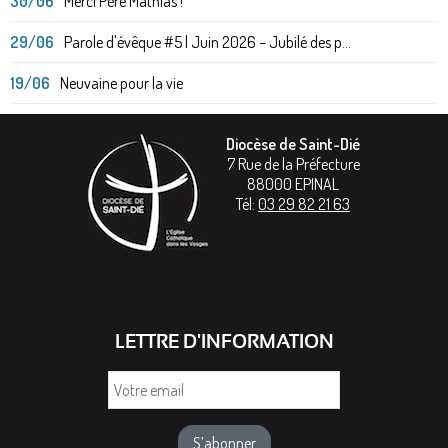
30/06
Merci Père Mathias !
29/06
Parole d'évêque #5 | Juin 2026 – Jubilé des p...
19/06
Neuvaine pour la vie
Diocèse de Saint-Dié
7 Rue de la Préfecture
88000
EPINAL
Tél:
03 29 82 21 63
LETTRE D'INFORMATION
Votre
email