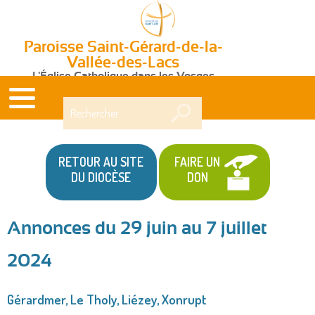
Paroisse Saint-Gérard-de-la-
Vallée-des-Lacs
L'Église Catholique dans les Vosges
Rechercher
RETOUR AU SITE
FAIRE UN
DU DIOCÈSE
DON
Annonces du 29 juin au 7 juillet
Vous
2024
êtes
ici
Gérardmer, Le Tholy, Liézey, Xonrupt