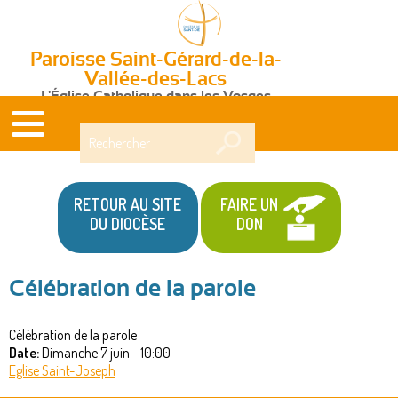
Paroisse Saint-Gérard-de-la-
Vallée-des-Lacs
L'Église Catholique dans les Vosges
Rechercher
RETOUR AU SITE
FAIRE UN
DU DIOCÈSE
DON
Célébration de la parole
Vous
Célébration de la parole
êtes
Date:
Dimanche 7 juin - 10:00
ici
Eglise Saint-Joseph