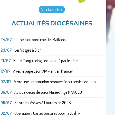
Voir la carte >
ACTUALITÉS DIOCÉSAINES
24/07
Carnets de bord chez les Balkans
23/07
Les Vosges à Sion
21/07
Rafiki Yangu : éloge de l'amitié par le père...
17/07
Avec le pape Léon XIV vient en France !
07/07
Vivre une communion renouvelée au service de la mi...
06/07
Avis de décès de sœur Marie-Ange MANGEOT
05/07
Suivre les Vosges à Lourdes en 2026
02/07
Opération « Cartes postales pour Taybeh »