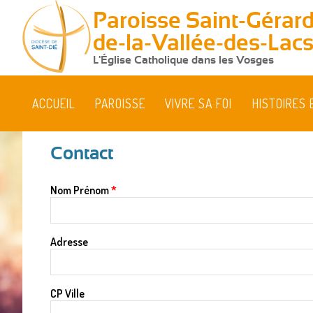
Paroisse Saint-Gérard
de-la-Vallée-des-Lac
L'Église Catholique dans les Vosges
ACCUEIL
PAROISSE
VIVRE SA FOI
HISTOIRES 
Contact
Vous
Nom Prénom
*
êtes
ici
Adresse
CP Ville