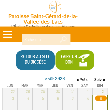
Paroisse Saint-Gérard-de-la-
Vallée-des-Lacs
L'Église Catholique dans les Vosges
Rechercher
RETOUR AU SITE
FAIRE UN
DU DIOCÈSE
DON
août 2026
« Préc.
Suiv. »
LUN
MAR
MER
JEU
VEN
SAM
DIM
27
28
29
30
31
1
2
3
4
5
6
7
8
9