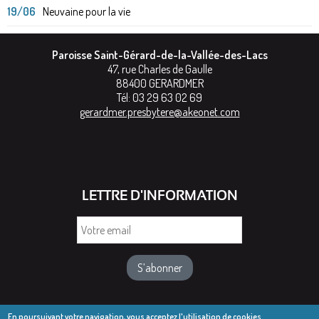
19/06
Neuvaine pour la vie
Paroisse Saint-Gérard-de-la-Vallée-des-Lacs
47, rue Charles de Gaulle
88400
GERARDMER
Tél:
03 29 63 02 69
gerardmer.presbytere@akeonet.com
LETTRE D'INFORMATION
Votre
email
En poursuivant votre navigation, vous acceptez l'utilisation de cookies.