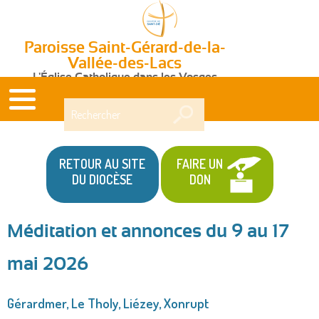
Paroisse Saint-Gérard-de-la-
Vallée-des-Lacs
L'Église Catholique dans les Vosges
Rechercher
RETOUR AU SITE
FAIRE UN
DU DIOCÈSE
DON
Méditation et annonces du 9 au 17
Vous
mai 2026
êtes
ici
Gérardmer, Le Tholy, Liézey, Xonrupt