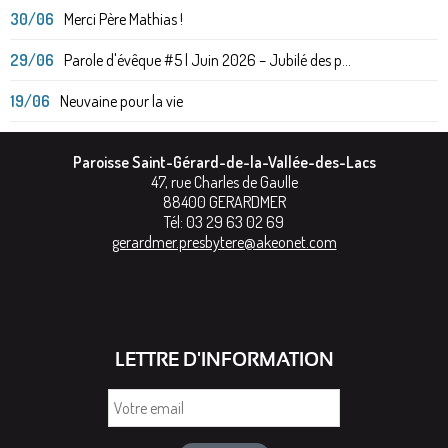
30/06
Merci Père Mathias !
29/06
Parole d'évêque #5 | Juin 2026 – Jubilé des p...
19/06
Neuvaine pour la vie
Paroisse Saint-Gérard-de-la-Vallée-des-Lacs
47, rue Charles de Gaulle
88400
GERARDMER
Tél:
03 29 63 02 69
gerardmer.presbytere@akeonet.com
LETTRE D'INFORMATION
Votre
email