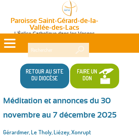
Paroisse Saint-Gérard-de-la-
Vallée-des-Lacs
L'Église Catholique dans les Vosges
Rechercher
RETOUR AU SITE
FAIRE UN
DU DIOCÈSE
DON
Méditation et annonces du 30
Vous
novembre au 7 décembre 2025
êtes
ici
Gérardmer, Le Tholy, Liézey, Xonrupt