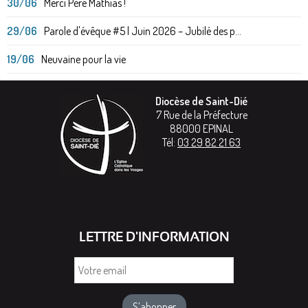
30/06
Merci Père Mathias !
29/06
Parole d'évêque #5 | Juin 2026 – Jubilé des p...
19/06
Neuvaine pour la vie
Diocèse de Saint-Dié
7 Rue de la Préfecture
88000
EPINAL
Tél:
03 29 82 21 63
LETTRE D'INFORMATION
Votre
email