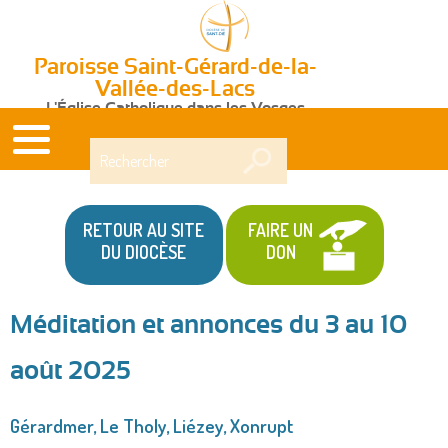
Paroisse Saint-Gérard-de-la-
Vallée-des-Lacs
L'Église Catholique dans les Vosges
Rechercher
RETOUR AU SITE
FAIRE UN
DU DIOCÈSE
DON
Méditation et annonces du 3 au 10
Vous
août 2025
êtes
ici
Gérardmer, Le Tholy, Liézey, Xonrupt