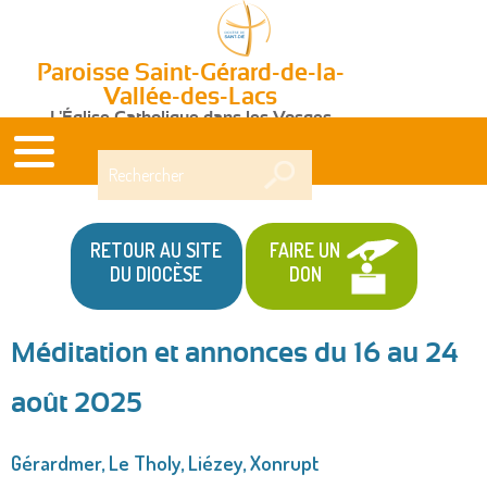
Paroisse Saint-Gérard-de-la-
Vallée-des-Lacs
L'Église Catholique dans les Vosges
Rechercher
RETOUR AU SITE
FAIRE UN
DU DIOCÈSE
DON
Méditation et annonces du 16 au 24
Vous
août 2025
êtes
ici
Gérardmer, Le Tholy, Liézey, Xonrupt