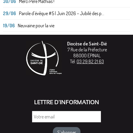
30/06
Merci Père Mathias !
29/06
Parole d'évêque #5 | Juin 2026 – Jubilé des p...
19/06
Neuvaine pour la vie
Diocèse de Saint-Dié
7 Rue de la Préfecture
88000
EPINAL
Tél:
03 29 82 21 63
LETTRE D'INFORMATION
Votre
email