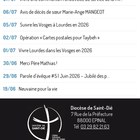
06/07
Avis de décès de sœur Marie-Ange MANGEOT
05/07
Suivre les Vosges à Lourdes en 2026
02/07
Opération « Cartes postales pour Taybeh »
01/07
Vivre Lourdes dans les Vosges en 2026
30/06
Merci Père Mathias !
29/06
Parole d'évêque #5 | Juin 2026 – Jubilé des p...
19/06
Neuvaine pour la vie
Diocèse de Saint-Dié
7 Rue de la Préfecture
88000
EPINAL
Tél:
03 29 82 21 63