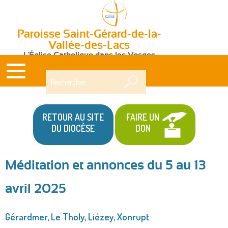
Paroisse Saint-Gérard-de-la-
Vallée-des-Lacs
L'Église Catholique dans les Vosges
Rechercher
RETOUR AU SITE
FAIRE UN
DU DIOCÈSE
DON
Méditation et annonces du 5 au 13
Vous
avril 2025
êtes
ici
Gérardmer, Le Tholy, Liézey, Xonrupt