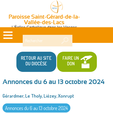
Paroisse Saint-Gérard-de-la-
Vallée-des-Lacs
L'Église Catholique dans les Vosges
Rechercher
RETOUR AU SITE
FAIRE UN
DU DIOCÈSE
DON
Annonces du 6 au 13 octobre 2024
Vous
Gérardmer, Le Tholy, Liézey, Xonrupt
êtes
ici
Annonces du 6 au 13 octobre 2024