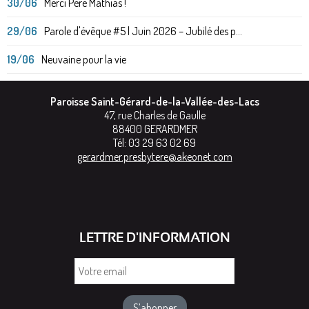
30/06
Merci Père Mathias !
29/06
Parole d'évêque #5 | Juin 2026 – Jubilé des p...
19/06
Neuvaine pour la vie
Paroisse Saint-Gérard-de-la-Vallée-des-Lacs
47, rue Charles de Gaulle
88400
GERARDMER
Tél:
03 29 63 02 69
gerardmer.presbytere@akeonet.com
LETTRE D'INFORMATION
Votre
email