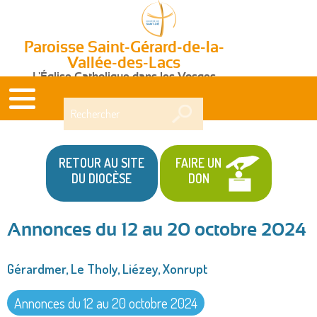
Paroisse Saint-Gérard-de-la-
Vallée-des-Lacs
L'Église Catholique dans les Vosges
Rechercher
RETOUR AU SITE
FAIRE UN
DU DIOCÈSE
DON
Annonces du 12 au 20 octobre 2024
Vous
Gérardmer, Le Tholy, Liézey, Xonrupt
êtes
ici
Annonces du 12 au 20 octobre 2024