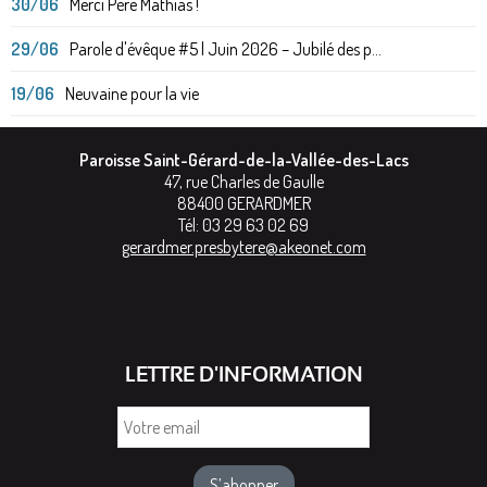
30/06
Merci Père Mathias !
29/06
Parole d'évêque #5 | Juin 2026 – Jubilé des p...
19/06
Neuvaine pour la vie
Paroisse Saint-Gérard-de-la-Vallée-des-Lacs
47, rue Charles de Gaulle
88400
GERARDMER
Tél:
03 29 63 02 69
gerardmer.presbytere@akeonet.com
LETTRE D'INFORMATION
Votre
email