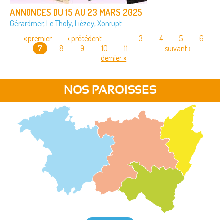
ANNONCES DU 15 AU 23 MARS 2025
Gérardmer, Le Tholy, Liézey, Xonrupt
« premier
‹ précédent
…
3
4
5
6
7
8
9
10
11
…
suivant ›
PAGES
dernier »
NOS PAROISSES