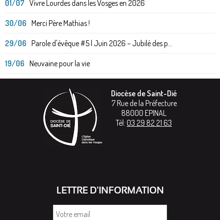
01/07
Vivre Lourdes dans les Vosges en 2026
30/06
Merci Père Mathias !
29/06
Parole d'évêque #5 | Juin 2026 – Jubilé des p...
19/06
Neuvaine pour la vie
Diocèse de Saint-Dié
7 Rue de la Préfecture
88000
EPINAL
Tél:
03 29 82 21 63
LETTRE D'INFORMATION
Votre
email